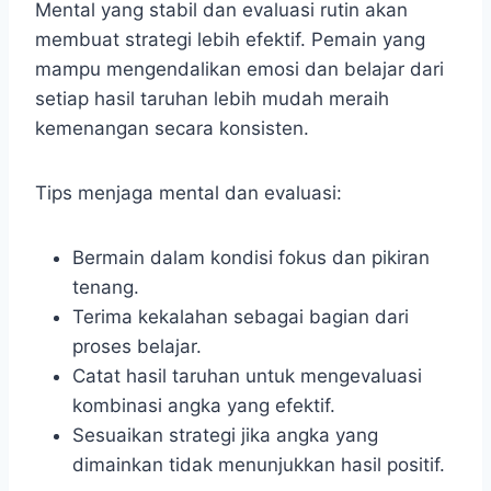
Mental yang stabil dan evaluasi rutin akan
membuat strategi lebih efektif. Pemain yang
mampu mengendalikan emosi dan belajar dari
setiap hasil taruhan lebih mudah meraih
kemenangan secara konsisten.
Tips menjaga mental dan evaluasi:
Bermain dalam kondisi fokus dan pikiran
tenang.
Terima kekalahan sebagai bagian dari
proses belajar.
Catat hasil taruhan untuk mengevaluasi
kombinasi angka yang efektif.
Sesuaikan strategi jika angka yang
dimainkan tidak menunjukkan hasil positif.