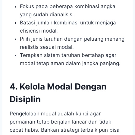
Fokus pada beberapa kombinasi angka
yang sudah dianalisis.
Batasi jumlah kombinasi untuk menjaga
efisiensi modal.
Pilih jenis taruhan dengan peluang menang
realistis sesuai modal.
Terapkan sistem taruhan bertahap agar
modal tetap aman dalam jangka panjang.
4. Kelola Modal Dengan
Disiplin
Pengelolaan modal adalah kunci agar
permainan tetap berjalan lancar dan tidak
cepat habis. Bahkan strategi terbaik pun bisa