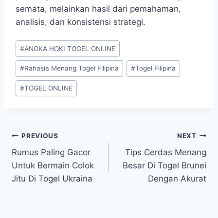
semata, melainkan hasil dari pemahaman,
analisis, dan konsistensi strategi.
Post
#
ANGKA HOKI TOGEL ONLINE
Tags:
#
Rahasia Menang Togel Filipina
#
Togel Filipina
#
TOGEL ONLINE
Post
PREVIOUS
NEXT
Rumus Paling Gacor
Tips Cerdas Menang
navigation
Untuk Bermain Colok
Besar Di Togel Brunei
Jitu Di Togel Ukraina
Dengan Akurat