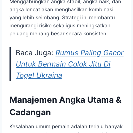
Menggabungkan angka stabil, angka naik, dan
angka loncat akan menghasilkan kombinasi
yang lebih seimbang. Strategi ini membantu
mengurangi risiko sekaligus meningkatkan
peluang menang besar secara konsisten.
Baca Juga:
Rumus Paling Gacor
Untuk Bermain Colok Jitu Di
Togel Ukraina
Manajemen Angka Utama &
Cadangan
Kesalahan umum pemain adalah terlalu banyak