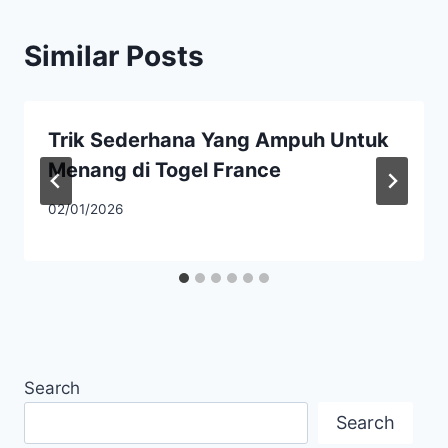
Similar Posts
Trik Sederhana Yang Ampuh Untuk
Menang di Togel France
02/01/2026
Search
Search