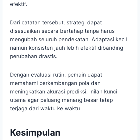
efektif.
Dari catatan tersebut, strategi dapat
disesuaikan secara bertahap tanpa harus
mengubah seluruh pendekatan. Adaptasi kecil
namun konsisten jauh lebih efektif dibanding
perubahan drastis.
Dengan evaluasi rutin, pemain dapat
memahami perkembangan pola dan
meningkatkan akurasi prediksi. Inilah kunci
utama agar peluang menang besar tetap
terjaga dari waktu ke waktu.
Kesimpulan