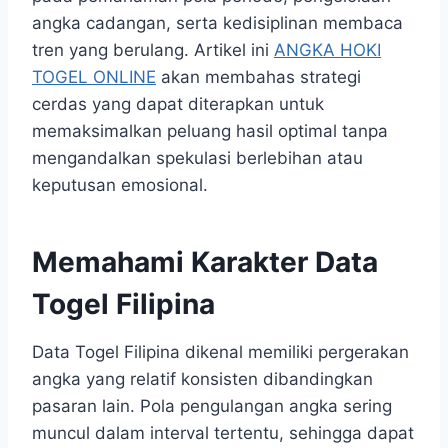
angka cadangan, serta kedisiplinan membaca
tren yang berulang. Artikel ini
ANGKA HOKI
TOGEL ONLINE
akan membahas strategi
cerdas yang dapat diterapkan untuk
memaksimalkan peluang hasil optimal tanpa
mengandalkan spekulasi berlebihan atau
keputusan emosional.
Memahami Karakter Data
Togel Filipina
Data Togel Filipina dikenal memiliki pergerakan
angka yang relatif konsisten dibandingkan
pasaran lain. Pola pengulangan angka sering
muncul dalam interval tertentu, sehingga dapat