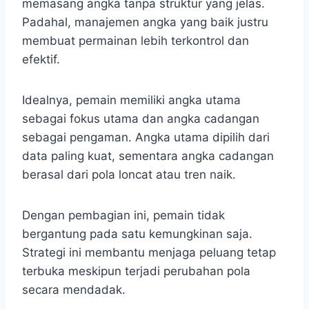
memasang angka tanpa struktur yang jelas.
Padahal, manajemen angka yang baik justru
membuat permainan lebih terkontrol dan
efektif.
Idealnya, pemain memiliki angka utama
sebagai fokus utama dan angka cadangan
sebagai pengaman. Angka utama dipilih dari
data paling kuat, sementara angka cadangan
berasal dari pola loncat atau tren naik.
Dengan pembagian ini, pemain tidak
bergantung pada satu kemungkinan saja.
Strategi ini membantu menjaga peluang tetap
terbuka meskipun terjadi perubahan pola
secara mendadak.