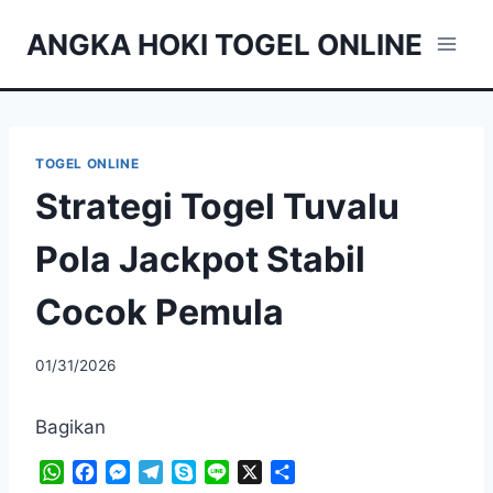
Skip
ANGKA HOKI TOGEL ONLINE
to
content
TOGEL ONLINE
Strategi Togel Tuvalu
Pola Jackpot Stabil
Cocok Pemula
01/31/2026
Bagikan
W
F
M
T
S
L
X
S