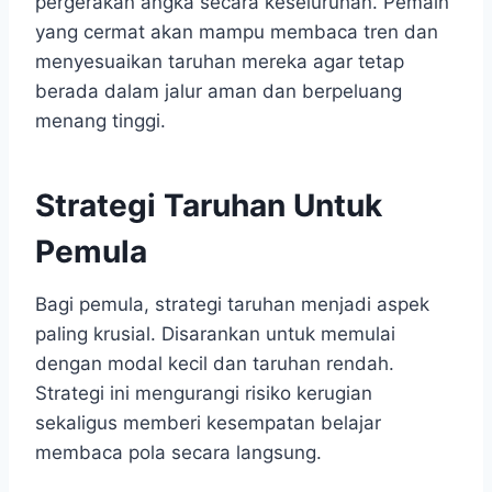
pergerakan angka secara keseluruhan. Pemain
yang cermat akan mampu membaca tren dan
menyesuaikan taruhan mereka agar tetap
berada dalam jalur aman dan berpeluang
menang tinggi.
Strategi Taruhan Untuk
Pemula
Bagi pemula, strategi taruhan menjadi aspek
paling krusial. Disarankan untuk memulai
dengan modal kecil dan taruhan rendah.
Strategi ini mengurangi risiko kerugian
sekaligus memberi kesempatan belajar
membaca pola secara langsung.