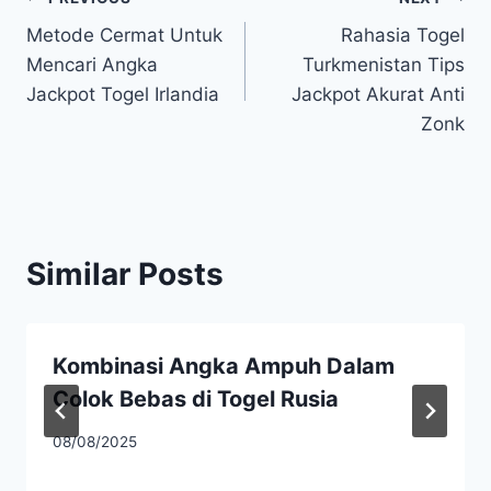
Post
Metode Cermat Untuk
Rahasia Togel
navigation
Mencari Angka
Turkmenistan Tips
Jackpot Togel Irlandia
Jackpot Akurat Anti
Zonk
Similar Posts
Kombinasi Angka Ampuh Dalam
Colok Bebas di Togel Rusia
08/08/2025