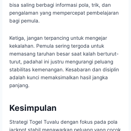
bisa saling berbagi informasi pola, trik, dan
pengalaman yang mempercepat pembelajaran
bagi pemula.
Ketiga, jangan terpancing untuk mengejar
kekalahan. Pemula sering tergoda untuk
memasang taruhan besar saat kalah berturut-
turut, padahal ini justru mengurangi peluang
stabilitas kemenangan. Kesabaran dan disiplin
adalah kunci memaksimalkan hasil jangka
panjang.
Kesimpulan
Strategi Togel Tuvalu dengan fokus pada pola
jackpot stabil menawarkan peluang yang cocok