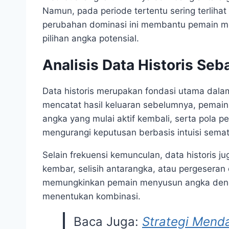
Namun, pada periode tertentu sering terliha
perubahan dominasi ini membantu pemain m
pilihan angka potensial.
Analisis Data Historis Se
Data historis merupakan fondasi utama dal
mencatat hasil keluaran sebelumnya, pemain
angka yang mulai aktif kembali, serta pola p
mengurangi keputusan berbasis intuisi semat
Selain frekuensi kemunculan, data historis 
kembar, selisih antarangka, atau pergeseran 
memungkinkan pemain menyusun angka denga
menentukan kombinasi.
Baca Juga:
Strategi Mend