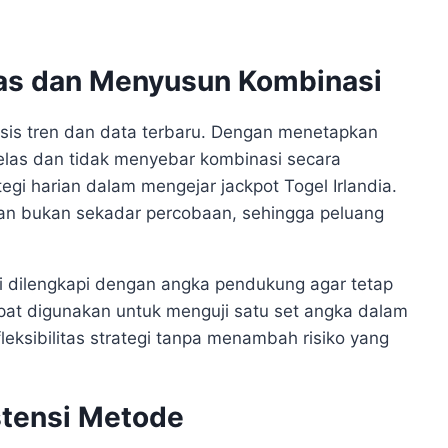
tas dan Menyusun Kombinasi
alisis tren dan data terbaru. Dengan menetapkan
 jelas dan tidak menyebar kombinasi secara
tegi harian dalam mengejar jackpot Togel Irlandia.
 dan bukan sekadar percobaan, sehingga peluang
si dilengkapi dengan angka pendukung agar tetap
apat digunakan untuk menguji satu set angka dalam
eksibilitas strategi tanpa menambah risiko yang
stensi Metode