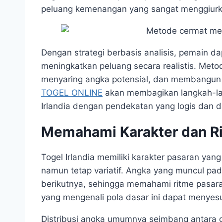
peluang kemenangan yang sangat menggiurk
Dengan strategi berbasis analisis, pemain d
meningkatkan peluang secara realistis. Me
menyaring angka potensial, dan membangun 
TOGEL ONLINE
akan membagikan langkah-lan
Irlandia dengan pendekatan yang logis dan d
Memahami Karakter dan R
Togel Irlandia memiliki karakter pasaran yang
namun tetap variatif. Angka yang muncul pada
berikutnya, sehingga memahami ritme pasara
yang mengenali pola dasar ini dapat menyesu
Distribusi angka umumnya seimbang antara ga