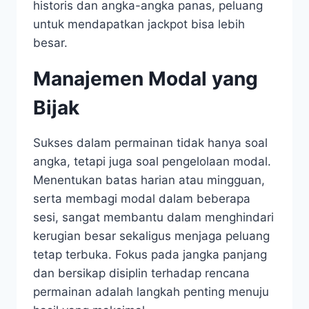
historis dan angka-angka panas, peluang
untuk mendapatkan jackpot bisa lebih
besar.
Manajemen Modal yang
Bijak
Sukses dalam permainan tidak hanya soal
angka, tetapi juga soal pengelolaan modal.
Menentukan batas harian atau mingguan,
serta membagi modal dalam beberapa
sesi, sangat membantu dalam menghindari
kerugian besar sekaligus menjaga peluang
tetap terbuka. Fokus pada jangka panjang
dan bersikap disiplin terhadap rencana
permainan adalah langkah penting menuju