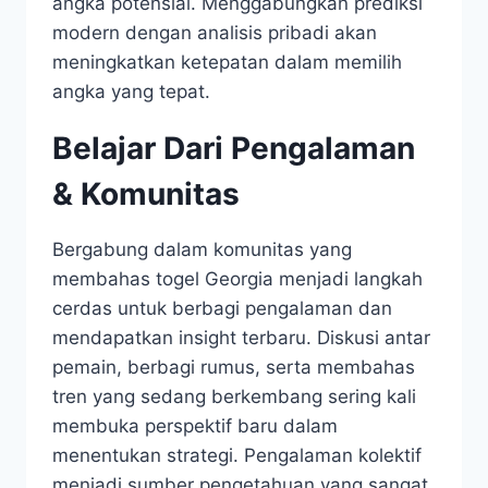
angka potensial. Menggabungkan prediksi
modern dengan analisis pribadi akan
meningkatkan ketepatan dalam memilih
angka yang tepat.
Belajar Dari Pengalaman
& Komunitas
Bergabung dalam komunitas yang
membahas togel Georgia menjadi langkah
cerdas untuk berbagi pengalaman dan
mendapatkan insight terbaru. Diskusi antar
pemain, berbagi rumus, serta membahas
tren yang sedang berkembang sering kali
membuka perspektif baru dalam
menentukan strategi. Pengalaman kolektif
menjadi sumber pengetahuan yang sangat