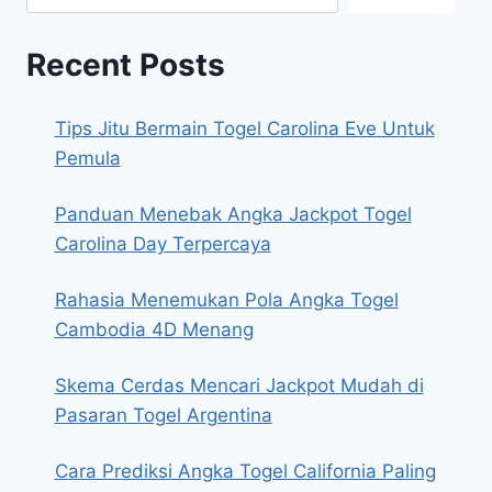
Recent Posts
Tips Jitu Bermain Togel Carolina Eve Untuk
Pemula
Panduan Menebak Angka Jackpot Togel
Carolina Day Terpercaya
Rahasia Menemukan Pola Angka Togel
Cambodia 4D Menang
Skema Cerdas Mencari Jackpot Mudah di
Pasaran Togel Argentina
Cara Prediksi Angka Togel California Paling