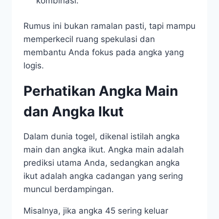
kombinasi.
Rumus ini bukan ramalan pasti, tapi mampu
memperkecil ruang spekulasi dan
membantu Anda fokus pada angka yang
logis.
Perhatikan Angka Main
dan Angka Ikut
Dalam dunia togel, dikenal istilah angka
main dan angka ikut. Angka main adalah
prediksi utama Anda, sedangkan angka
ikut adalah angka cadangan yang sering
muncul berdampingan.
Misalnya, jika angka 45 sering keluar