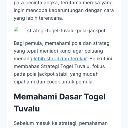
para pecinta angka, terutama mereka yang
ingin mencoba keberuntungan dengan cara
yang lebih terencana.
Bagi pemula, memahami pola dan strategi
yang tepat menjadi kunci agar peluang
menang
lebih stabil dan terukur
. Berikut ini
membahas Strategi Togel Tuvalu, fokus
pada pola jackpot stabil yang mudah
dipahami dan cocok untuk pemula.
Memahami Dasar Togel
Tuvalu
Sebelum masuk ke strategi, pemahaman