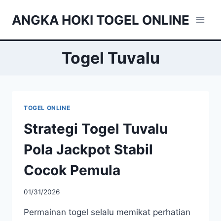
Skip
ANGKA HOKI TOGEL ONLINE
to
content
Togel Tuvalu
TOGEL ONLINE
Strategi Togel Tuvalu
Pola Jackpot Stabil
Cocok Pemula
01/31/2026
Permainan togel selalu memikat perhatian