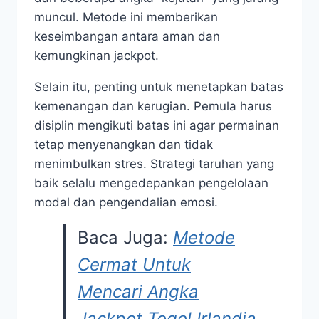
muncul. Metode ini memberikan
keseimbangan antara aman dan
kemungkinan jackpot.
Selain itu, penting untuk menetapkan batas
kemenangan dan kerugian. Pemula harus
disiplin mengikuti batas ini agar permainan
tetap menyenangkan dan tidak
menimbulkan stres. Strategi taruhan yang
baik selalu mengedepankan pengelolaan
modal dan pengendalian emosi.
Baca Juga:
Metode
Cermat Untuk
Mencari Angka
Jackpot Togel Irlandia