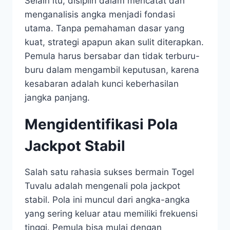
Selain itu, disiplin dalam mencatat dan
menganalisis angka menjadi fondasi
utama. Tanpa pemahaman dasar yang
kuat, strategi apapun akan sulit diterapkan.
Pemula harus bersabar dan tidak terburu-
buru dalam mengambil keputusan, karena
kesabaran adalah kunci keberhasilan
jangka panjang.
Mengidentifikasi Pola
Jackpot Stabil
Salah satu rahasia sukses bermain Togel
Tuvalu adalah mengenali pola jackpot
stabil. Pola ini muncul dari angka-angka
yang sering keluar atau memiliki frekuensi
tinggi. Pemula bisa mulai dengan