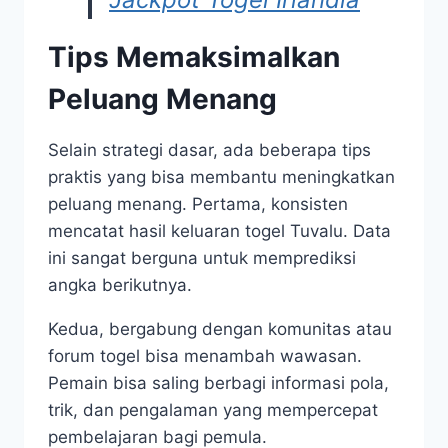
Tips Memaksimalkan
Peluang Menang
Selain strategi dasar, ada beberapa tips
praktis yang bisa membantu meningkatkan
peluang menang. Pertama, konsisten
mencatat hasil keluaran togel Tuvalu. Data
ini sangat berguna untuk memprediksi
angka berikutnya.
Kedua, bergabung dengan komunitas atau
forum togel bisa menambah wawasan.
Pemain bisa saling berbagi informasi pola,
trik, dan pengalaman yang mempercepat
pembelajaran bagi pemula.