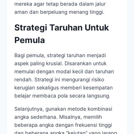
mereka agar tetap berada dalam jalur
aman dan berpeluang menang tinggi.
Strategi Taruhan Untuk
Pemula
Bagi pemula, strategi taruhan menjadi
aspek paling krusial. Disarankan untuk
memulai dengan modal kecil dan taruhan
rendah. Strategi ini mengurangi risiko
kerugian sekaligus memberi kesempatan
belajar membaca pola secara langsung.
Selanjutnya, gunakan metode kombinasi
angka sederhana. Misalnya, memilih
beberapa angka dengan frekuensi tinggi
dan beberapa angka “kejutan” yang jarang