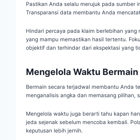
Pastikan Anda selalu merujuk pada sumber inf
Transparansi data membantu Anda mencatat
Hindari percaya pada klaim berlebihan yang
yang mampu memastikan hasil tertentu. Fokus
objektif dan terhindar dari ekspektasi yang tid
Mengelola Waktu Bermain
Bermain secara terjadwal membantu Anda tet
menganalisis angka dan memasang pilihan, s
Mengelola waktu juga berarti tahu kapan haru
jeda sejenak sebelum mencoba kembali. Po
keputusan lebih jernih.