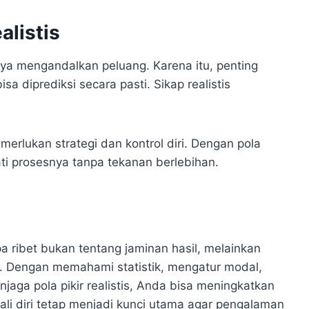
alistis
ya mengandalkan peluang. Karena itu, penting
diprediksi secara pasti. Sikap realistis
merlukan strategi dan kontrol diri. Dengan pola
ati prosesnya tanpa tekanan berlebihan.
 ribet bukan tentang jaminan hasil, melainkan
n. Dengan memahami statistik, mengatur modal,
njaga pola pikir realistis, Anda bisa meningkatkan
ali diri tetap menjadi kunci utama agar pengalaman