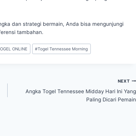
 angka dan strategi bermain, Anda bisa mengunjungi
ferensi tambahan.
OGEL ONLINE
#
Togel Tennessee Morning
NEXT
Angka Togel Tennessee Midday Hari Ini Yang
Paling Dicari Pemain