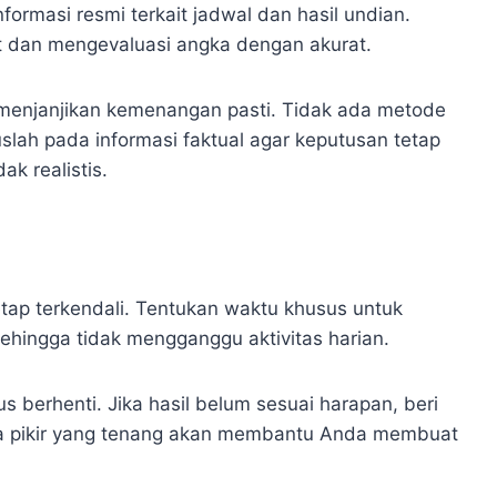
ormasi resmi terkait jadwal dan hasil undian.
 dan mengevaluasi angka dengan akurat.
 menjanjikan kemenangan pasti. Tidak ada metode
lah pada informasi faktual agar keputusan tetap
ak realistis.
ap terkendali. Tentukan waktu khusus untuk
ehingga tidak mengganggu aktivitas harian.
s berhenti. Jika hasil belum sesuai harapan, beri
la pikir yang tenang akan membantu Anda membuat