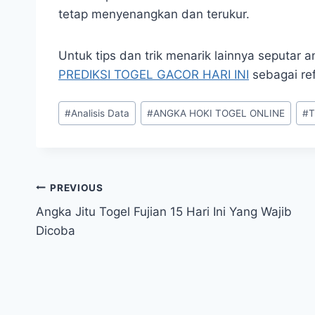
tetap menyenangkan dan terukur.
Untuk tips dan trik menarik lainnya seputar
PREDIKSI TOGEL GACOR HARI INI
sebagai re
Post
#
Analisis Data
#
ANGKA HOKI TOGEL ONLINE
#
T
Tags:
Post
PREVIOUS
Angka Jitu Togel Fujian 15 Hari Ini Yang Wajib
navigation
Dicoba