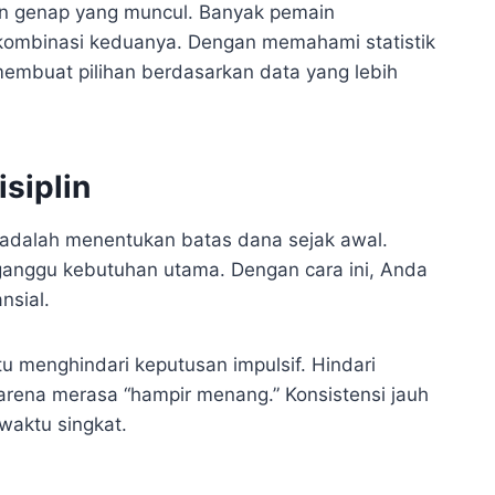
 dan genap yang muncul. Banyak pemain
mbinasi keduanya. Dengan memahami statistik
membuat pilihan berdasarkan data yang lebih
siplin
n adalah menentukan batas dana sejak awal.
anggu kebutuhan utama. Dengan cara ini, Anda
nsial.
u menghindari keputusan impulsif. Hindari
rena merasa “hampir menang.” Konsistensi jauh
waktu singkat.