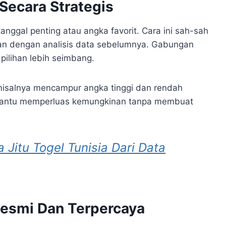
Secara Strategis
nggal penting atau angka favorit. Cara ini sah-sah
sikan dengan analisis data sebelumnya. Gabungan
pilihan lebih seimbang.
misalnya mencampur angka tinggi dan rendah
embantu memperluas kemungkinan tanpa membuat
 Jitu Togel Tunisia Dari Data
esmi Dan Terpercaya