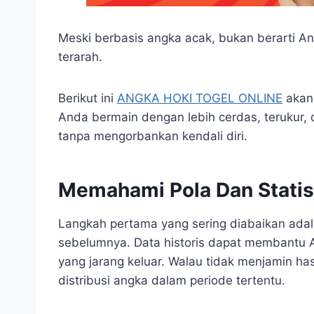
Meski berbasis angka acak, bukan berarti A
terarah.
Berikut ini
ANGKA HOKI TOGEL ONLINE
akan
Anda bermain dengan lebih cerdas, terukur, d
tanpa mengorbankan kendali diri.
Memahami Pola Dan Statis
Langkah pertama yang sering diabaikan adal
sebelumnya. Data historis dapat membantu 
yang jarang keluar. Walau tidak menjamin has
distribusi angka dalam periode tertentu.